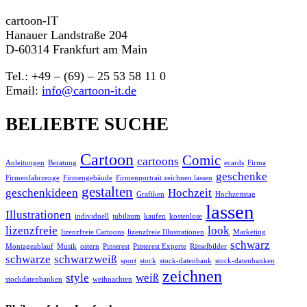
cartoon-IT
Hanauer Landstraße 204
D-60314 Frankfurt am Main
Tel.: +49 – (69) – 25 53 58 11 0
Email:
info@cartoon-it.de
BELIEBTE SUCHE
Cartoon
Comic
cartoons
Anleitungen
Beratung
ecards
Firma
geschenke
Firmenfahrzeuge
Firmengebäude
Firmenportrait zeichnen lassen
gestalten
geschenkideen
Hochzeit
Grafiken
Hochzeitstag
lassen
Illustrationen
individuell
jubiläum
kaufen
kostenlose
lizenzfreie
look
lizenzfreie Cartoons
lizenzfreie Illustrationen
Marketing
schwarz
Montageablauf
Musik
ostern
Pinterest
Pinterest Experte
Rätselbilder
schwarze
schwarzweiß
sport
stock
stock-datenbank
stock-datenbanken
zeichnen
style
weiß
stockdatenbanken
weihnachten