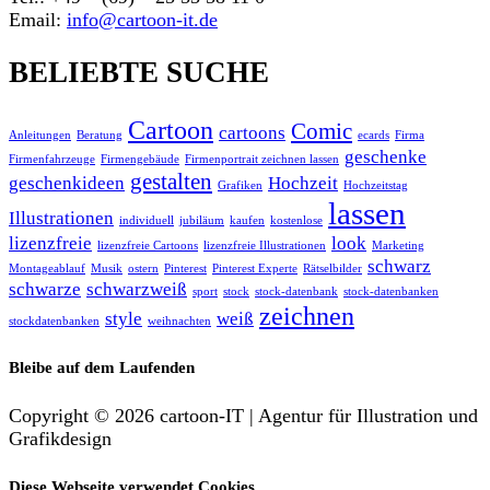
Email:
info@cartoon-it.de
BELIEBTE SUCHE
Cartoon
Comic
cartoons
Anleitungen
Beratung
ecards
Firma
geschenke
Firmenfahrzeuge
Firmengebäude
Firmenportrait zeichnen lassen
gestalten
geschenkideen
Hochzeit
Grafiken
Hochzeitstag
lassen
Illustrationen
individuell
jubiläum
kaufen
kostenlose
lizenzfreie
look
lizenzfreie Cartoons
lizenzfreie Illustrationen
Marketing
schwarz
Montageablauf
Musik
ostern
Pinterest
Pinterest Experte
Rätselbilder
schwarze
schwarzweiß
sport
stock
stock-datenbank
stock-datenbanken
zeichnen
style
weiß
stockdatenbanken
weihnachten
Bleibe auf dem Laufenden
Copyright © 2026 cartoon-IT | Agentur für Illustration und
Grafikdesign
Diese Webseite verwendet Cookies