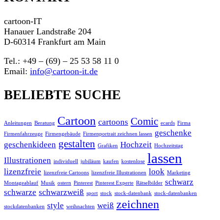
cartoon-IT
Hanauer Landstraße 204
D-60314 Frankfurt am Main
Tel.: +49 – (69) – 25 53 58 11 0
Email:
info@cartoon-it.de
BELIEBTE SUCHE
Cartoon
Comic
cartoons
Anleitungen
Beratung
ecards
Firma
geschenke
Firmenfahrzeuge
Firmengebäude
Firmenportrait zeichnen lassen
gestalten
geschenkideen
Hochzeit
Grafiken
Hochzeitstag
lassen
Illustrationen
individuell
jubiläum
kaufen
kostenlose
lizenzfreie
look
lizenzfreie Cartoons
lizenzfreie Illustrationen
Marketing
schwarz
Montageablauf
Musik
ostern
Pinterest
Pinterest Experte
Rätselbilder
schwarze
schwarzweiß
sport
stock
stock-datenbank
stock-datenbanken
zeichnen
style
weiß
stockdatenbanken
weihnachten