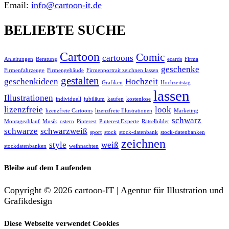
Email:
info@cartoon-it.de
BELIEBTE SUCHE
Cartoon
Comic
cartoons
Anleitungen
Beratung
ecards
Firma
geschenke
Firmenfahrzeuge
Firmengebäude
Firmenportrait zeichnen lassen
gestalten
geschenkideen
Hochzeit
Grafiken
Hochzeitstag
lassen
Illustrationen
individuell
jubiläum
kaufen
kostenlose
lizenzfreie
look
lizenzfreie Cartoons
lizenzfreie Illustrationen
Marketing
schwarz
Montageablauf
Musik
ostern
Pinterest
Pinterest Experte
Rätselbilder
schwarze
schwarzweiß
sport
stock
stock-datenbank
stock-datenbanken
zeichnen
style
weiß
stockdatenbanken
weihnachten
Bleibe auf dem Laufenden
Copyright © 2026 cartoon-IT | Agentur für Illustration und
Grafikdesign
Diese Webseite verwendet Cookies