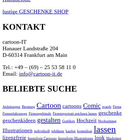
lustige GESCHENKE SHOP
KONTAKT
cartoon-IT
Hanauer Landstraße 204
D-60314 Frankfurt am Main
Tel.: +49 – (69) – 25 53 58 11 0
Email:
info@cartoon-it.de
BELIEBTE SUCHE
Cartoon
Comic
cartoons
Anleitungen
Beratung
ecards
Firma
geschenke
Firmenfahrzeuge
Firmengebäude
Firmenportrait zeichnen lassen
gestalten
geschenkideen
Hochzeit
Grafiken
Hochzeitstag
lassen
Illustrationen
individuell
jubiläum
kaufen
kostenlose
lizenzfreie
look
lizenzfreie Cartoons
lizenzfreie Illustrationen
Marketing